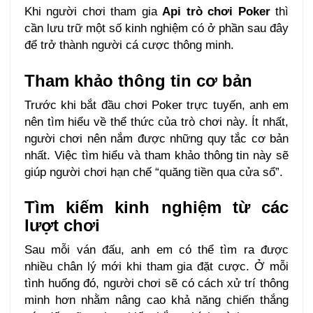
Khi người chơi tham gia
Api trò chơi Poker
thì
cần lưu trữ một số kinh nghiệm có ở phần sau đây
để trở thành người cá cược thông minh.
Tham khảo thông tin cơ bản
Trước khi bắt đầu chơi Poker trực tuyến, anh em
nên tìm hiểu về thể thức của trò chơi này. Ít nhất,
người chơi nên nắm được những quy tắc cơ bản
nhất. Việc tìm hiểu và tham khảo thông tin này sẽ
giúp người chơi hạn chế “quăng tiền qua cửa sổ”.
Tìm kiếm kinh nghiệm từ các
lượt chơi
Sau mỗi ván đấu, anh em có thể tìm ra được
nhiều chân lý mới khi tham gia đặt cược. Ở mỗi
tình huống đó, người chơi sẽ có cách xử trí thông
minh hơn nhằm nâng cao khả năng chiến thắng