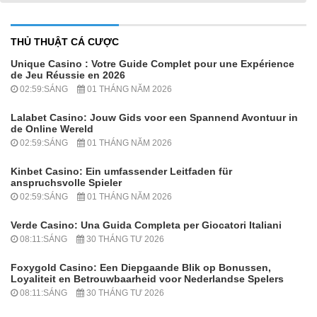
THỦ THUẬT CÁ CƯỢC
Unique Casino : Votre Guide Complet pour une Expérience
de Jeu Réussie en 2026
02:59:SÁNG
01 THÁNG NĂM 2026
Lalabet Casino: Jouw Gids voor een Spannend Avontuur in
de Online Wereld
02:59:SÁNG
01 THÁNG NĂM 2026
Kinbet Casino: Ein umfassender Leitfaden für
anspruchsvolle Spieler
02:59:SÁNG
01 THÁNG NĂM 2026
Verde Casino: Una Guida Completa per Giocatori Italiani
08:11:SÁNG
30 THÁNG TƯ 2026
Foxygold Casino: Een Diepgaande Blik op Bonussen,
Loyaliteit en Betrouwbaarheid voor Nederlandse Spelers
08:11:SÁNG
30 THÁNG TƯ 2026