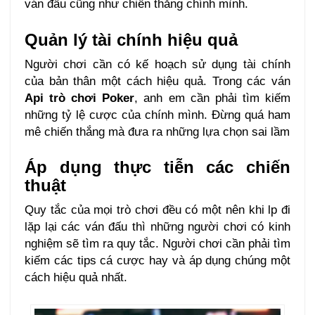
ván đấu cũng như chiến thắng chính mình.
Quản lý tài chính hiệu quả
Người chơi cần có kế hoạch sử dụng tài chính
của bản thân một cách hiệu quả. Trong các ván
Api trò chơi Poker
, anh em cần phải tìm kiếm
những tỷ lệ cược của chính mình. Đừng quá ham
mê chiến thắng mà đưa ra những lựa chọn sai lầm
Áp dụng thực tiễn các chiến
thuật
Quy tắc của mọi trò chơi đều có một nên khi lp đi
lặp lại các ván đấu thì những người chơi có kinh
nghiệm sẽ tìm ra quy tắc. Người chơi cần phải tìm
kiếm các tips cá cược hay và áp dụng chúng một
cách hiệu quả nhất.