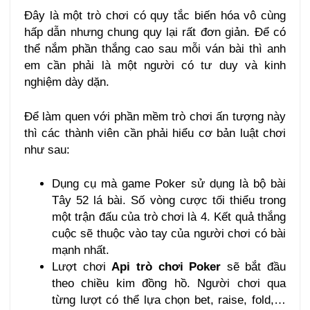
Đây là một trò chơi có quy tắc biến hóa vô cùng
hấp dẫn nhưng chung quy lại rất đơn giản. Để có
thể nắm phần thắng cao sau mỗi ván bài thì anh
em cần phải là một người có tư duy và kinh
nghiệm dày dặn.
Để làm quen với phần mềm trò chơi ấn tượng này
thì các thành viên cần phải hiểu cơ bản luật chơi
như sau:
Dụng cụ mà game Poker sử dụng là bộ bài
Tây 52 lá bài. Số vòng cược tối thiểu trong
một trận đấu của trò chơi là 4. Kết quả thắng
cuộc sẽ thuộc vào tay của người chơi có bài
mạnh nhất.
Lượt chơi
Api trò chơi Poker
sẽ bắt đầu
theo chiều kim đồng hồ. Người chơi qua
từng lượt có thể lựa chọn bet, raise, fold,…