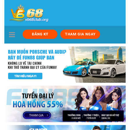
TOGGLE
ĐĂNG KÝ
THAM GIA NGAY
NAVIGATION