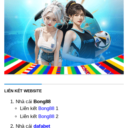
LIÊN KẾT WEBSITE
Nhà cái
Bong88
Liên kết
Bong88
1
Liên kết
Bong88
2
Nhà cái
dafabet