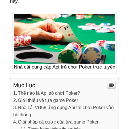
này.
Nhà cái cung cấp Api trò chơi Poker trực tuyến
Mục Lục
Thế nào là Api trò chơi Poker?
Giới thiệu về tựa game Poker
Nhà cái VB68 ứng dụng Api trò chơi Poker vào
hệ thống
Giải pháp cá cược của tựa game Poker
Tham khảo thông tin cơ bản