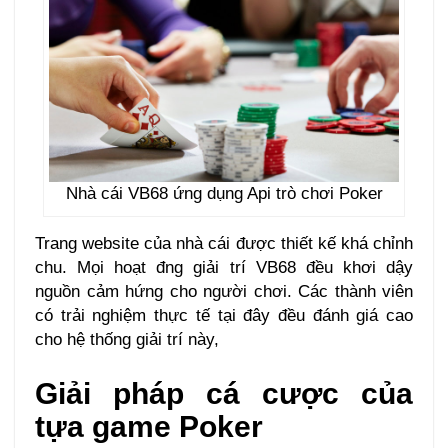
Nhà cái VB68 ứng dụng Api trò chơi Poker
Trang website của nhà cái được thiết kế khá chỉnh
chu. Mọi hoạt đng giải trí VB68 đều khơi dậy
nguồn cảm hứng cho người chơi. Các thành viên
có trải nghiệm thực tế tại đây đều đánh giá cao
cho hệ thống giải trí này,
Giải pháp cá cược của
tựa game Poker