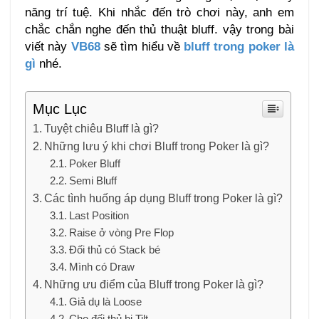
năng trí tuệ. Khi nhắc đến trò chơi này, anh em
chắc chắn nghe đến thủ thuật bluff. vậy trong bài
viết này
VB68
sẽ tìm hiểu về
bluff trong poker là
gì
nhé.
Mục Lục
Tuyệt chiêu Bluff là gì?
Những lưu ý khi chơi Bluff trong Poker là gì?
Poker Bluff
Semi Bluff
Các tình huống áp dụng Bluff trong Poker là gì?
Last Position
Raise ở vòng Pre Flop
Đối thủ có Stack bé
Mình có Draw
Những ưu điểm của Bluff trong Poker là gì?
Giả dụ là Loose
Cho đối thủ bị Tilt