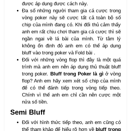
được áp dụng được cách này.
Đa số những người tham gia cá cược trong
vòng poker này sẽ cược tất cả toàn bộ số
chip của mình đang có. Khi đối thủ cảm thấy
anh em rất chịu chơi tham gia cá cược thì sẽ
ngần ngại về lá bài của mình. Từ tâm lý
không ổn định đó anh em có thể áp dụng
bluff vào trong poker và Fold bài .
Đối với những vòng flop thì đây là một quá
trình mà anh em nên áp dụng thủ thuật bluff
trong poker.
Bluff trong Poker là gì
ở vòng
flop? Anh em hãy xem xét số chip của mình
để có thể đánh tiếp trong vòng tiếp theo.
Chính vì thế anh em chỉ cần nên cược một
nửa số tiền.
Semi Bluff
Đối với hình thức tiếp theo, anh em cũng có
thể tham khảo để hiểu rõ hơn về
bluff trong