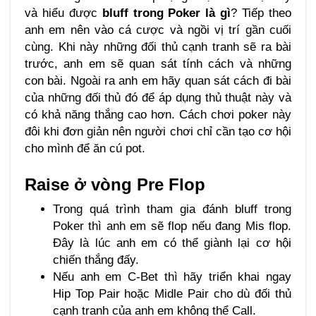
và hiểu được
bluff trong Poker là gì
? Tiếp theo
anh em nên vào cá cược và ngồi vị trí gần cuối
cùng. Khi này những đối thủ cạnh tranh sẽ ra bài
trước, anh em sẽ quan sát tính cách và những
con bài. Ngoài ra anh em hãy quan sát cách đi bài
của những đối thủ đó để áp dụng thủ thuật này và
có khả năng thắng cao hơn. Cách chơi poker này
đôi khi đơn giản nên người chơi chỉ cần tạo cơ hội
cho mình để ăn cú pot.
Raise ở vòng Pre Flop
Trong quá trình tham gia đánh bluff trong
Poker thì anh em sẽ flop nếu đang Mis flop.
Đây là lúc anh em có thể giành lại cơ hội
chiến thắng đấy.
Nếu anh em C-Bet thì hãy triển khai ngay
Hip Top Pair hoặc Midle Pair cho dù đối thủ
cạnh tranh của anh em không thể Call.