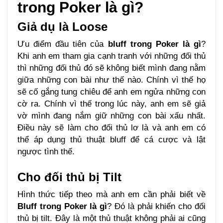
trong Poker là gì?
Giả dụ là Loose
Ưu điểm đầu tiên của
bluff trong Poker là gì
?
Khi anh em tham gia cạnh tranh với những đối thủ
thì những đối thủ đó sẽ không biết mình đang nằm
giữa những con bài như thế nào. Chính vì thế họ
sẽ cố gắng tung chiêu để anh em ngửa những con
cờ ra. Chính vì thế trong lúc này, anh em sẽ giả
vờ mình đang nắm giữ những con bài xấu nhất.
Điều này sẽ làm cho đối thủ lơ là và anh em có
thể áp dụng thủ thuật bluff để cá cược và lật
ngược tình thế.
Cho đối thủ bị Tilt
Hình thức tiếp theo mà anh em cần phải biết về
Bluff trong Poker là gì
? Đó là phải khiến cho đối
thủ bị tilt. Đây là một thủ thuật không phải ai cũng