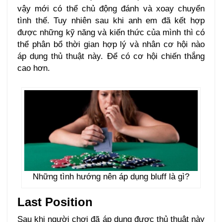
vậy mới có thể chủ động đánh và xoay chuyển
tình thế. Tuy nhiên sau khi anh em đã kết hợp
được những kỹ năng và kiến thức của mình thì có
thể phân bổ thời gian hợp lý và nhân cơ hội nào
áp dụng thủ thuật này. Để có cơ hội chiến thắng
cao hơn.
Những tình hướng nên áp dụng bluff là gì?
Last Position
Sau khi người chơi đã áp dụng được thủ thuật này