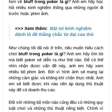
hơn về
bluff trong poker là gì
? Anh em hãy học
hỏi nhiều kinh nghiệm thông qua những người đi
trước hoặc phim ảnh.
=>> Xem thêm:
Bật mí kinh nghiệm
đánh lô đề thắng chắc từ đại cao thủ
Như chúng tôi đã nói ở trên, nếu muốn hiểu cách
chơi
bluff trong poker là gì
? Anh em hãy tìm tòi
mà biết poker sẽ diễn ra như thế nào. Để có thể
nhìn nhận được vấn đề này, anh em hãy xem
nhiều bộ phim ảnh. Bởi vì hình ảnh sẽ mang lại
những cảm giác và không khí chân thực nhất. Anh
em sẽ biết được khi nào nên áp dụng thủ thuật
này để có doanh thu cao.
Đối với những bộ môn nào cũng đều có những quy
luật chơi và những thủ thuật riêng biệt. Chính vì