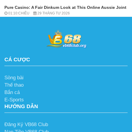
Pure Casino: A Fair Dinkum Look at This Online Aussie Joint
01:10:CHIỀU
29 THÁNG TƯ 2026
CÁ CƯỢC
Sòng bài
Thể thao
Bắn cá
E-Sports
HƯỚNG DẪN
Đăng Ký VB68 Club
Nạp Tiền VB68 Club