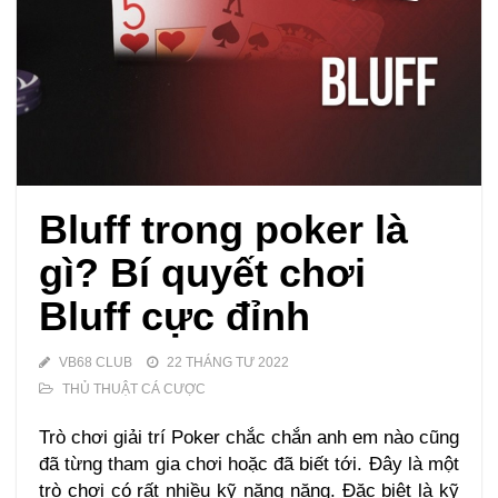
Bluff trong poker là
gì? Bí quyết chơi
Bluff cực đỉnh
VB68 CLUB
22 THÁNG TƯ 2022
THỦ THUẬT CÁ CƯỢC
Trò chơi giải trí Poker chắc chắn anh em nào cũng
đã từng tham gia chơi hoặc đã biết tới. Đây là một
trò chơi có rất nhiều kỹ năng năng. Đặc biệt là kỹ