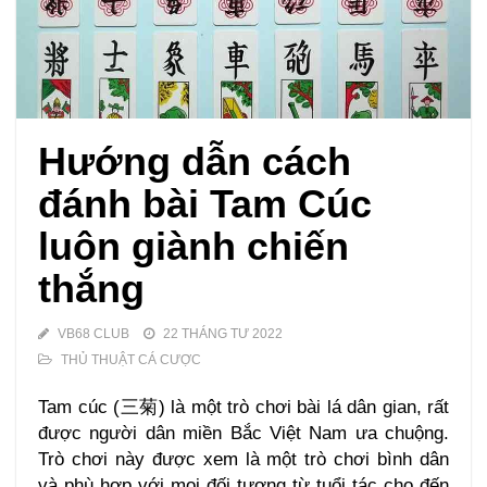
Hướng dẫn cách
đánh bài Tam Cúc
luôn giành chiến
thắng
VB68 CLUB
22 THÁNG TƯ 2022
THỦ THUẬT CÁ CƯỢC
Tam cúc (三菊) là một trò chơi bài lá dân gian, rất
được người dân miền Bắc Việt Nam ưa chuộng.
Trò chơi này được xem là một trò chơi bình dân
và phù hợp với mọi đối tượng từ tuổi tác cho đến