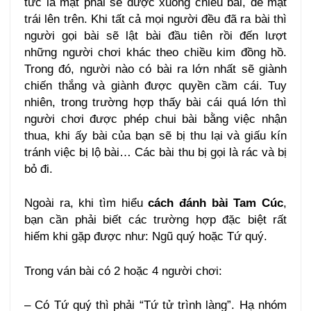
tức là mặt phải sẽ được xuống chiếu bài, để mặt
trái lên trên. Khi tất cả mọi người đều đã ra bài thì
người gọi bài sẽ lật bài đầu tiên rồi đến lượt
những người chơi khác theo chiều kim đồng hồ.
Trong đó, người nào có bài ra lớn nhất sẽ giành
chiến thắng và giành được quyền cầm cái. Tuy
nhiên, trong trường hợp thấy bài cái quá lớn thì
người chơi được phép chui bài bằng việc nhận
thua, khi ấy bài của bạn sẽ bị thu lại và giấu kín
tránh việc bị lộ bài… Các bài thu bị gọi là rác và bị
bỏ đi.
Ngoài ra, khi tìm hiểu
cách đánh bài Tam Cúc
,
bạn cần phải biết các trường hợp đặc biệt rất
hiếm khi gặp được như: Ngũ quý hoặc Tứ quý.
Trong ván bài có 2 hoặc 4 người chơi:
– Có Tứ quý thì phải “Tứ tử trình làng”. Hạ nhóm