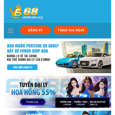
TOGGLE
ĐĂNG KÝ
THAM GIA NGAY
NAVIGATION