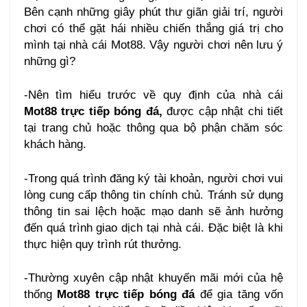
Bên cạnh những giây phút thư giãn giải trí, người
chơi có thể gặt hái nhiều chiến thắng giá trị cho
mình tại nhà cái Mot88. Vậy người chơi nên lưu ý
những gì?
-Nên tìm hiểu trước về quy định của nhà cái
Mot88 trực tiếp bóng đá,
được cập nhật chi tiết
tại trang chủ hoặc thông qua bộ phận chăm sóc
khách hàng.
-Trong quá trình đăng ký tài khoản, người chơi vui
lòng cung cấp thông tin chính chủ. Tránh sử dụng
thông tin sai lệch hoặc mạo danh sẽ ảnh hưởng
đến quá trình giao dịch tại nhà cái. Đặc biệt là khi
thực hiện quy trình rút thưởng.
-Thường xuyên cập nhật khuyến mãi mới của hệ
thống
Mot88 trực tiếp bóng đá
để gia tăng vốn