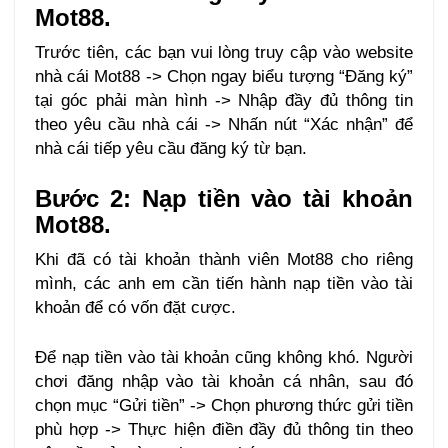
Mot88.
Trước tiên, các bạn vui lòng truy cập vào website
nhà cái Mot88 -> Chọn ngay biểu tượng “Đăng ký”
tại góc phải màn hình -> Nhập đầy đủ thông tin
theo yêu cầu nhà cái -> Nhấn nút “Xác nhận” để
nhà cái tiếp yêu cầu đăng ký từ bạn.
Bước 2: Nạp tiền vào tài khoản
Mot88.
Khi đã có tài khoản thành viên Mot88 cho riêng
mình, các anh em cần tiến hành nạp tiền vào tài
khoản để có vốn đặt cược.
Để nạp tiền vào tài khoản cũng không khó. Người
chơi đăng nhập vào tài khoản cá nhân, sau đó
chọn mục “Gửi tiền” -> Chọn phương thức gửi tiền
phù hợp -> Thực hiện điền đầy đủ thông tin theo