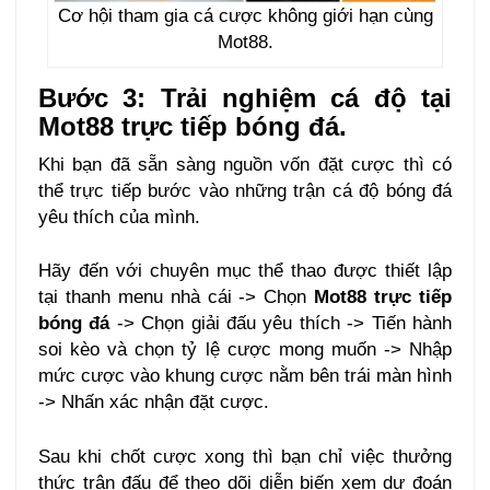
Cơ hội tham gia cá cược không giới hạn cùng
Mot88.
Bước 3: Trải nghiệm cá độ tại
Mot88 trực tiếp bóng đá.
Khi bạn đã sẵn sàng nguồn vốn đặt cược thì có
thể trực tiếp bước vào những trận cá độ bóng đá
yêu thích của mình.
Hãy đến với chuyên mục thể thao được thiết lập
tại thanh menu nhà cái -> Chọn
Mot88 trực tiếp
bóng đá
-> Chọn giải đấu yêu thích -> Tiến hành
soi kèo và chọn tỷ lệ cược mong muốn -> Nhập
mức cược vào khung cược nằm bên trái màn hình
-> Nhấn xác nhận đặt cược.
Sau khi chốt cược xong thì bạn chỉ việc thưởng
thức trận đấu để theo dõi diễn biến xem dự đoán