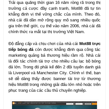
Trải qua quãng thời gian 16 năm ròng rã trong thị
trường cá cược đầy cạnh tranh, Mot88 đã tự tin
khẳng định vị thế vững chắc của mình. Theo đó,
nhà cái đã dần mở rộng quy mô sang nhiều quốc
gia trên thế giới, cụ thể vào năm 2006, nhà cái đã
chính thức ra mắt tại thị trường Việt Nam.
Độ đẳng cấp và chịu chơi của nhà cái
Mot88 trực
tiếp bóng đá
còn được khẳng định qua công tác
marketing quảng bá thương hiệu rầm rộ. Nhà cái
là đối tác chính tài trợ cho nhiều câu lạc bộ bóng
đá lớn. Trong đó phải kể đến 2 đội tuyển danh giá
là Liverpool và Manchester City. Chính vì thế, bạn
sẽ dễ dàng thấy được banner tài trợ từ thương
hiệu Mot88 trong những giải đấu lớn nhỏ hoặc trên
phục trang của các cầu thủ chuyên nghiệp.