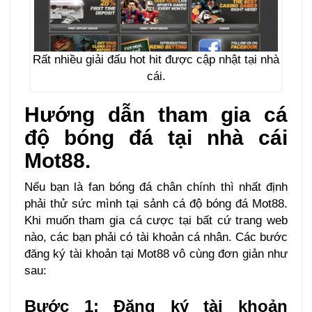
Rất nhiều giải đấu hot hit được cập nhật tại nhà
cái.
Hướng dẫn tham gia cá
độ bóng đá tại nhà cái
Mot88.
Nếu bạn là fan bóng đá chân chính thì nhất định
phải thử sức mình tại sảnh cá độ bóng đá Mot88.
Khi muốn tham gia cá cược tại bất cứ trang web
nào, các bạn phải có tài khoản cá nhân. Các bước
đăng ký tài khoản tại Mot88 vô cùng đơn giản như
sau:
Bước 1: Đăng ký tài khoản