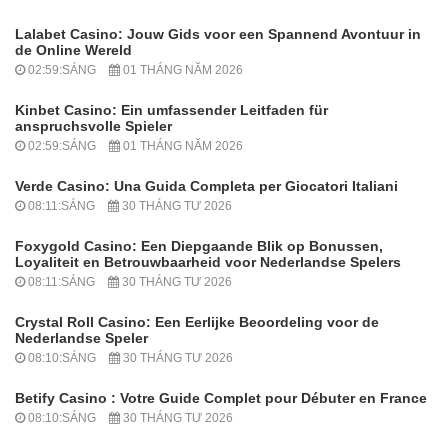
Lalabet Casino: Jouw Gids voor een Spannend Avontuur in
de Online Wereld
02:59:SÁNG
01 THÁNG NĂM 2026
Kinbet Casino: Ein umfassender Leitfaden für
anspruchsvolle Spieler
02:59:SÁNG
01 THÁNG NĂM 2026
Verde Casino: Una Guida Completa per Giocatori Italiani
08:11:SÁNG
30 THÁNG TƯ 2026
Foxygold Casino: Een Diepgaande Blik op Bonussen,
Loyaliteit en Betrouwbaarheid voor Nederlandse Spelers
08:11:SÁNG
30 THÁNG TƯ 2026
Crystal Roll Casino: Een Eerlijke Beoordeling voor de
Nederlandse Speler
08:10:SÁNG
30 THÁNG TƯ 2026
Betify Casino : Votre Guide Complet pour Débuter en France
08:10:SÁNG
30 THÁNG TƯ 2026