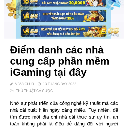
Điểm danh các nhà
cung cấp phần mềm
iGaming tại đây
VB68 CLUB
13 THÁNG BẢY 2022
THỦ THUẬT CÁ CƯỢC
Nhờ sự phát triển của công nghệ kỹ thuật mà các
nhà cái xuất hiện ngày càng nhiều. Tuy nhiên, để
tìm được một địa chỉ nhà cái thực sự uy tín, an
toàn không phải là điều dễ dàng đối với người