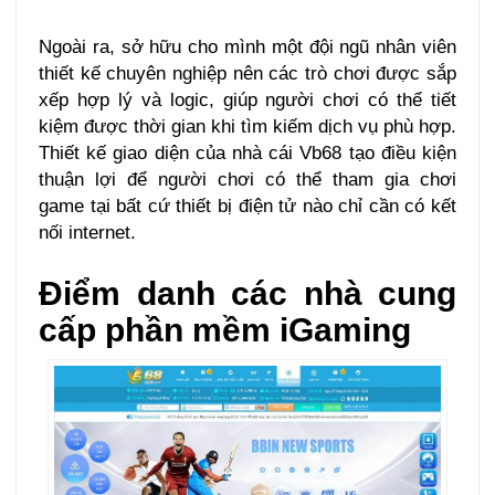
Ngoài ra, sở hữu cho mình một đội ngũ nhân viên
thiết kế chuyên nghiệp nên các trò chơi được sắp
xếp hợp lý và logic, giúp người chơi có thể tiết
kiệm được thời gian khi tìm kiếm dịch vụ phù hợp.
Thiết kế giao diện của nhà cái Vb68 tạo điều kiện
thuận lợi để người chơi có thể tham gia chơi
game tại bất cứ thiết bị điện tử nào chỉ cần có kết
nối internet.
Điểm danh các nhà cung
cấp phần mềm iGaming