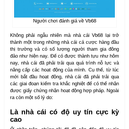
Người chơi đánh giá về Vb68
Không phải ngẫu nhiên mà nhà cái Vb68 lại trở
thành một trong những nhà cái cá cược hàng đầu
thị trường và có số lượng người tham gia đông
đảo như hiện nay. Để có được thành tựu như hôm
nay, nhà cái đã phải trải qua quá trình nỗ lực và
nâng cấp các hoạt động của mình. Cụ thể, từ lúc
mới bắt đầu hoạt động, nhà cái đã phải trải qua
các giai đoạn kiểm tra khắc nghiệt để có thể nhận
được giấy chứng nhận hoạt động hợp pháp. Ngoài
ra còn một số lý do:
Là nhà cái có độ uy tín cực kỳ
cao