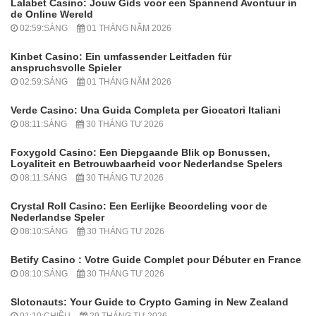
Lalabet Casino: Jouw Gids voor een Spannend Avontuur in
de Online Wereld
02:59:SÁNG
01 THÁNG NĂM 2026
Kinbet Casino: Ein umfassender Leitfaden für
anspruchsvolle Spieler
02:59:SÁNG
01 THÁNG NĂM 2026
Verde Casino: Una Guida Completa per Giocatori Italiani
08:11:SÁNG
30 THÁNG TƯ 2026
Foxygold Casino: Een Diepgaande Blik op Bonussen,
Loyaliteit en Betrouwbaarheid voor Nederlandse Spelers
08:11:SÁNG
30 THÁNG TƯ 2026
Crystal Roll Casino: Een Eerlijke Beoordeling voor de
Nederlandse Speler
08:10:SÁNG
30 THÁNG TƯ 2026
Betify Casino : Votre Guide Complet pour Débuter en France
08:10:SÁNG
30 THÁNG TƯ 2026
Slotonauts: Your Guide to Crypto Gaming in New Zealand
01:10:CHIỀU
29 THÁNG TƯ 2026