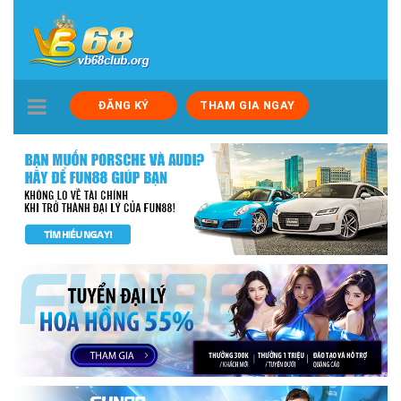
TOGGLE
ĐĂNG KÝ
THAM GIA NGAY
NAVIGATION