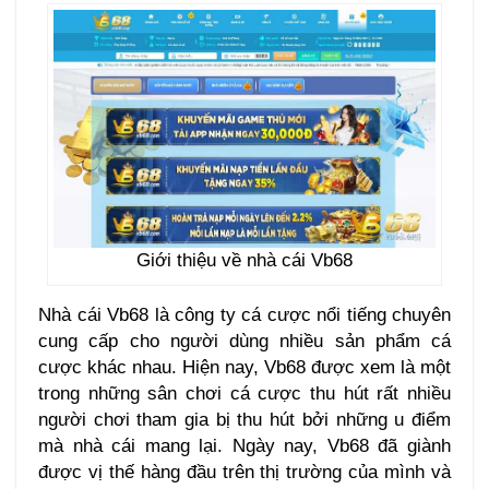
Giới thiệu về nhà cái Vb68
Nhà cái Vb68 là công ty cá cược nổi tiếng chuyên
cung cấp cho người dùng nhiều sản phẩm cá
cược khác nhau. Hiện nay, Vb68 được xem là một
trong những sân chơi cá cược thu hút rất nhiều
người chơi tham gia bị thu hút bởi những u điểm
mà nhà cái mang lại. Ngày nay, Vb68 đã giành
được vị thế hàng đầu trên thị trường của mình và