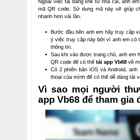
Ngoài việc tải bằng link từ nhà cái, anh e
mã QR code. Sử dụng mã này sẽ giúp cho 
nhanh hơn vài lần.
Bước đầu tiên anh em hãy truy cập và
ý việc truy cập này bởi vì anh em có 
thông tin.
Sau khi vào được trang chủ, anh em 
QR code để có thể
tải app Vb68
về m
Có 2 phiên bản iOS và Android, anh 
thoại của mình để có thể dễ dàng tải 
Vì sao mọi người thư
app Vb68 để tham gia 