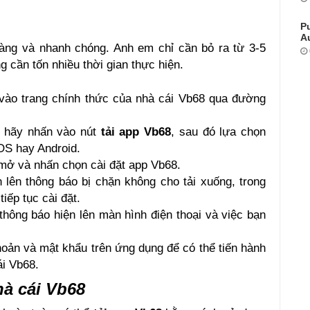
P
A
ng và nhanh chóng. Anh em chỉ cần bỏ ra từ 3-5
g cần tốn nhiều thời gian thực hiện.
vào trang chính thức của nhà cái Vb68 qua đường
m hãy nhấn vào nút
tải app Vb68
, sau đó lựa chọn
OS hay Android.
mở và nhấn chọn cài đặt app Vb68.
 lên thông báo bị chặn không cho tải xuống, trong
iếp tục cài đặt.
thông báo hiện lên màn hình điện thoại và việc bạn
hoản và mật khẩu trên ứng dụng để có thể tiến hành
ái Vb68.
à cái Vb68