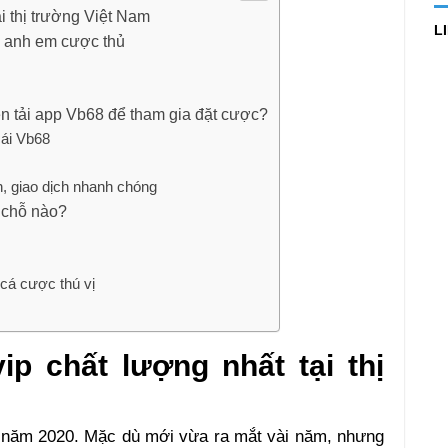
i thị trường Việt Nam
L
o anh em cược thủ
n tải app Vb68 để tham gia đặt cược?
cái Vb68
n, giao dịch nhanh chóng
 chỗ nào?
 cá cược thú vị
p chất lượng nhất tại thị
 năm 2020. Mặc dù mới vừa ra mắt vài năm, nhưng