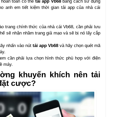
m hoàn toàn có thể
tải app Vb68
bằng cách sử dụng
anh em tiết kiệm thời gian tải app của nhà cái
o trang chính thức của nhà cái Vb68, cần phải lưu
thể sẽ nhận nhầm trang giả mạo và sẽ bị nó lấy cắp
hãy nhấn vào nút
tải app Vb68
và hãy chọn quét mã
áy.
em cần phải lựa chọn hình thức phù hợp với điện
về máy.
ờng khuyến khích nên tải
đặt cược?