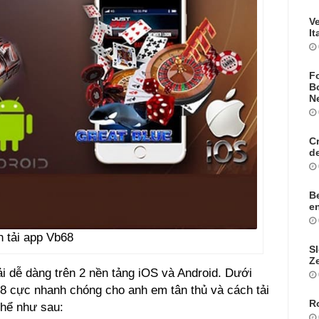
V
It
F
B
N
Cr
d
B
e
h tải app Vb68
S
Z
i dễ dàng trên 2 nền tảng iOS và Android. Dưới
68 cực nhanh chóng cho anh em tân thủ và cách tải
R
thể như sau: