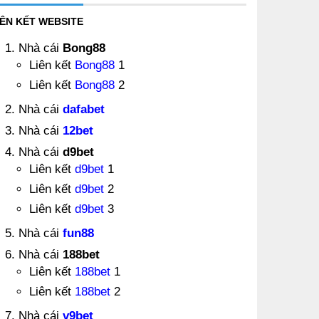
IÊN KẾT WEBSITE
Nhà cái
Bong88
Liên kết
Bong88
1
Liên kết
Bong88
2
Nhà cái
dafabet
Nhà cái
12bet
Nhà cái
d9bet
Liên kết
d9bet
1
Liên kết
d9bet
2
Liên kết
d9bet
3
Nhà cái
fun88
Nhà cái
188bet
Liên kết
188bet
1
Liên kết
188bet
2
Nhà cái
v9bet